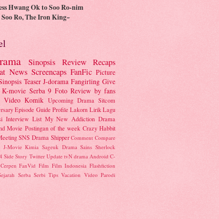
ess Hwang Ok to Soo Ro-nim
Soo Ro, The Iron King~
el
rama
Sinopsis
Review
Recaps
at
News
Screencaps
FanFic
Picture
Sinopsis
Teaser
J-dorama
Fangirling
Give
K-movie
Serba 9
Foto
Review by fans
c Video
Komik
Upcoming Drama
Sitcom
rsary
Episode Guide
Profile
Lakorn
Lirik Lagu
i
Interview
List
My New Addiction
Drama
nd
Movie
Postingan of the week
Crazy Habbit
Meeting
SNS Drama
Shipper
Comment
Compare
J-Movie
Kimia
Sageuk Drama
Sains
Sherlock
 4
Side Story
Twitter
Update
tvN drama
Android
C-
Cerpen
FanVid
Film
Film Indonesia
Flashfiction
Sejarah
Serba Serbi
Tips
Vacation
Video Parodi