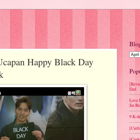
Blo
 Ucapan Happy Black Day
Pop
k
[Revi
End
Love 
Jin B
9 K-d
[Curh
[Curh