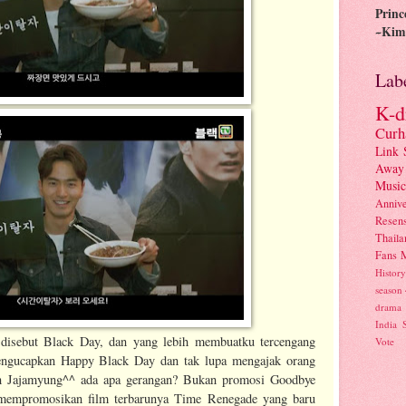
Princ
~Kim 
Lab
K-d
Curh
Link 
Away
Musi
Annive
Resens
Thaila
Fans 
History
season
drama
India
 disebut Black Day, dan yang lebih membuatku tercengang
Vote
engucapkan Happy Black Day dan tak lupa mengajak orang
 Jajamyung^^ ada apa gerangan? Bukan promosi Goodbye
 mempromosikan film terbarunya Time Renegade yang baru