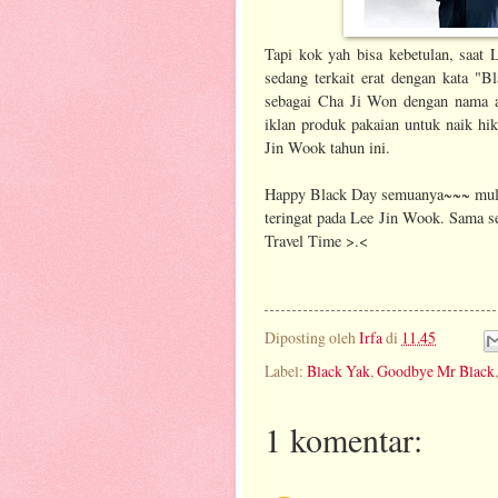
Tapi kok yah bisa kebetulan, saa
sedang terkait erat dengan kata 
sebagai Cha Ji Won dengan nama 
iklan produk pakaian untuk naik h
Jin Wook tahun ini.
Happy Black Day semuanya~~~ mulai
teringat pada Lee Jin Wook. Sama se
Travel Time >.<
Diposting oleh
Irfa
di
11.45
Label:
Black Yak
,
Goodbye Mr Black
1 komentar: