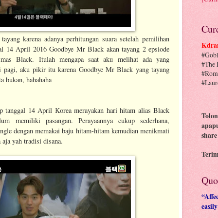
Cur
ayang karena adanya perhitungan suara setelah pemilihan
Kdra
gal 14 April 2016 Goodbye Mr Black akan tayang 2 epsiode
#Gobl
 mas Black. Itulah mengapa saat aku melihat ada yang
#The 
pagi, aku pikir itu karena Goodbye Mr Black yang tayang
#Roma
yata bukan, hahahaha
#Laur
iap tanggal 14 April Korea merayakan hari hitam alias Black
Tolon
um memiliki pasangan. Perayaannya cukup sederhana,
apapu
ngle dengan memakai baju hitam-hitam kemudian menikmati
share
ja yah tradisi disana.
Teri
Quo
“Affe
easil