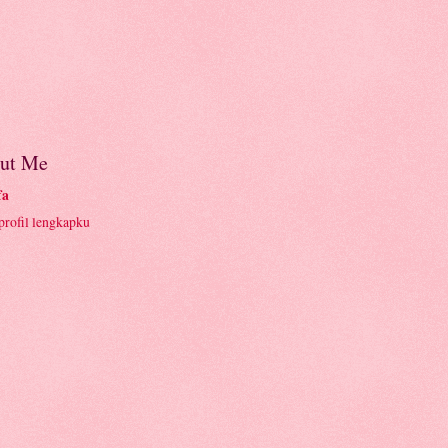
ut Me
fa
profil lengkapku