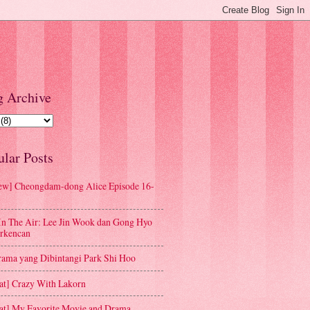
g Archive
ular Posts
ew] Cheongdam-dong Alice Episode 16-
In The Air: Lee Jin Wook dan Gong Hyo
erkencan
rama yang Dibintangi Park Shi Hoo
at] Crazy With Lakorn
at] My Favorite Movie and Drama