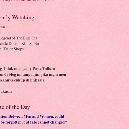
ently Watching
ma
in
Legend of The Blue Sea
ntic Doctor, Kim Sa Bu
el Tailor Shops
g Tidak mengcopy Paste Tulisan
n di blog ini tanpa ijin, jika ingin men-
 kannya cukup di link saja
makasih
te of the Day
ction Between Men and Women, could
y be forgotten, but fate cannot changed"